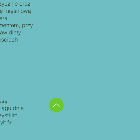
zycznie oraz
ę mięśniową
era
ementem, przy
aw diety
ościach
asę
iągu dnia
zystkim
wybór.