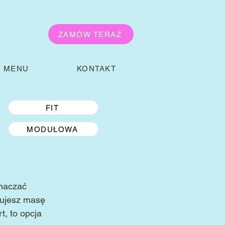
ZAMÓW TERAZ
MENU
KONTAKT
FIT
MODUŁOWA
naczać
dujesz masę
t, to opcja